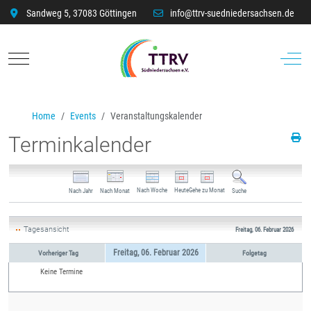
Sandweg 5, 37083 Göttingen
info@ttrv-suedniedersachsen.de
Mobile Menu Toggle
Off-C
Home
Events
Veranstaltungskalender
Terminkalender
Nach Woche
Heute
Gehe zu Monat
Nach Jahr
Nach Monat
Suche
Tagesansicht
Freitag, 06. Februar 2026
Freitag, 06. Februar 2026
Vorheriger Tag
Folgetag
Keine Termine