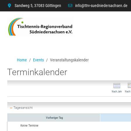
Sandweg 5, 37083 Göttingen
info@ttrv-suedniedersachsen.de
Home
Events
Veranstaltungskalender
Terminkalender
Nach Jahr
Nach
Tagesansicht
Vorheriger Tag
Keine Termine