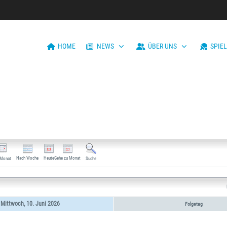
HOME
NEWS
ÜBER UNS
SPIE
Nach Woche
Heute
Gehe zu Monat
 Monat
Suche
Mittwoch, 10. Juni 2026
Folgetag