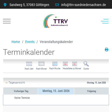
Sandweg 5, 37083 Göttingen
info@ttrv-suedniedersachsen.de
Mobile Menu Toggle
Off-C
Home
Events
Veranstaltungskalender
Terminkalender
Nach Woche
Heute
Gehe zu Monat
Nach Jahr
Nach Monat
Suche
Tagesansicht
Montag, 15. Juni 2026
Montag, 15. Juni 2026
Vorheriger Tag
Folgetag
Keine Termine