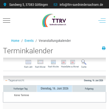
Sandweg 5, 37083 Göttingen
info@ttrv-suedniedersachsen.de
Mobile Menu Toggle
Off-C
Home
Events
Veranstaltungskalender
Terminkalender
Nach Woche
Heute
Gehe zu Monat
Nach Jahr
Nach Monat
Suche
Tagesansicht
Dienstag, 16. Juni 2026
Dienstag, 16. Juni 2026
Vorheriger Tag
Folgetag
Keine Termine