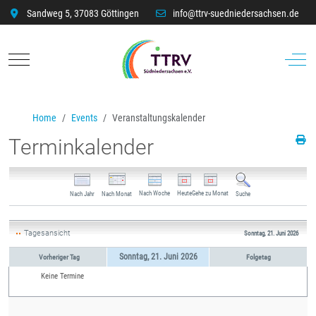
Sandweg 5, 37083 Göttingen
info@ttrv-suedniedersachsen.de
Mobile Menu Toggle
Off-C
Home
Events
Veranstaltungskalender
Terminkalender
Nach Woche
Heute
Gehe zu Monat
Nach Jahr
Nach Monat
Suche
Tagesansicht
Sonntag, 21. Juni 2026
Sonntag, 21. Juni 2026
Vorheriger Tag
Folgetag
Keine Termine