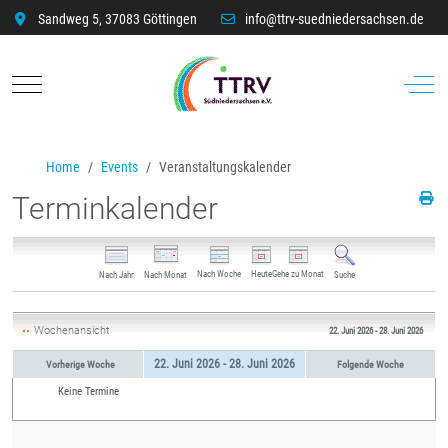
Sandweg 5, 37083 Göttingen
info@ttrv-suedniedersachsen.de
Mobile Menu Toggle
Off-C
Home
Events
Veranstaltungskalender
Terminkalender
Nach Woche
Heute
Gehe zu Monat
Nach Jahr
Nach Monat
Suche
Wochenansicht
22. Juni 2026 - 28. Juni 2026
22. Juni 2026 - 28. Juni 2026
Vorherige Woche
Folgende Woche
Keine Termine