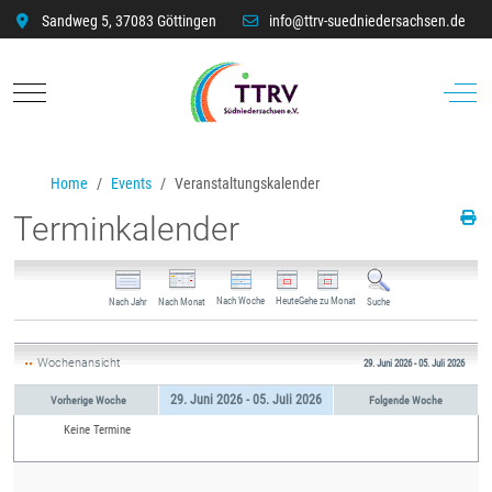
Sandweg 5, 37083 Göttingen
info@ttrv-suedniedersachsen.de
Mobile Menu Toggle
Off-C
Home
Events
Veranstaltungskalender
Terminkalender
Nach Woche
Heute
Gehe zu Monat
Nach Jahr
Nach Monat
Suche
Wochenansicht
29. Juni 2026 - 05. Juli 2026
29. Juni 2026 - 05. Juli 2026
Vorherige Woche
Folgende Woche
Keine Termine