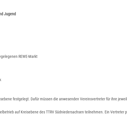
und Jugend
ahegelegenen REWE-Markt
k
sebene festgelegt. Dafür müssen die anwesenden Vereinsvertreter für ihre jewei
pielbetrieb auf Kreisebene des TTRV Südniedersachsen teilnehmen. Ein Vertreter pr