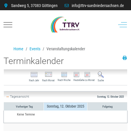
Sandweg 5, 37083 Göttingen
info@ttrv-suedniedersachsen.de
Mobile Menu Toggle
Off-C
Home
Events
Veranstaltungskalender
Terminkalender
Nach Woche
Heute
Gehe zu Monat
Nach Jahr
Nach Monat
Suche
Tagesansicht
Sonntag, 12. Oktober 2025
Sonntag, 12. Oktober 2025
Vorheriger Tag
Folgetag
Keine Termine