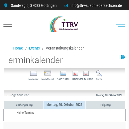
Sandweg 5, 37083 Göttingen
info@ttrv-suedniedersachsen.de
Mobile Menu Toggle
Off-C
Home
Events
Veranstaltungskalender
Terminkalender
Nach Woche
Heute
Gehe zu Monat
Nach Jahr
Nach Monat
Suche
Tagesansicht
Montag, 20. Oktober 2025
Montag, 20. Oktober 2025
Vorheriger Tag
Folgetag
Keine Termine