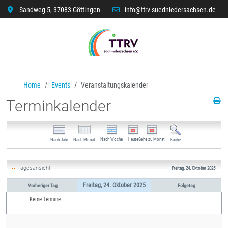
Sandweg 5, 37083 Göttingen
info@ttrv-suedniedersachsen.de
Mobile Menu Toggle
Off-C
Home
Events
Veranstaltungskalender
Terminkalender
Nach Woche
Heute
Gehe zu Monat
Nach Jahr
Nach Monat
Suche
Tagesansicht
Freitag, 24. Oktober 2025
Freitag, 24. Oktober 2025
Vorheriger Tag
Folgetag
Keine Termine