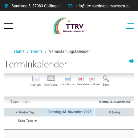
Sandweg 5, 37083 Göttingen
info@ttrv-suedniedersachsen.de
Mobile Menu Toggle
Off-C
Home
Events
Veranstaltungskalender
Terminkalender
Nach Woche
Heute
Gehe zu Monat
Nach Jahr
Nach Monat
Suche
Tagesansicht
Dienstag, 04. November 2025
Dienstag, 04. November 2025
Vorheriger Tag
Folgetag
Keine Termine