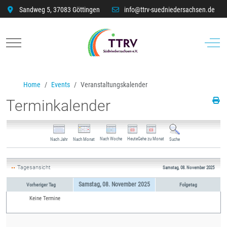
Sandweg 5, 37083 Göttingen
info@ttrv-suedniedersachsen.de
Mobile Menu Toggle
Off-C
Home
Events
Veranstaltungskalender
Terminkalender
Nach Woche
Heute
Gehe zu Monat
Nach Jahr
Nach Monat
Suche
Tagesansicht
Samstag, 08. November 2025
Samstag, 08. November 2025
Vorheriger Tag
Folgetag
Keine Termine