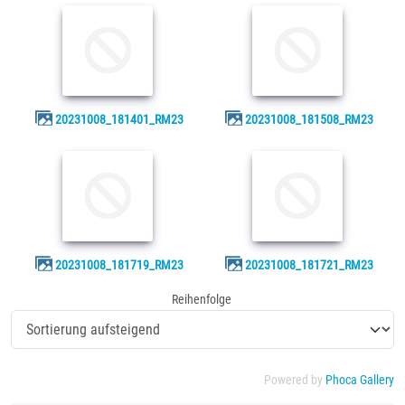
20231008_181401_RM23
20231008_181508_RM23
20231008_181719_RM23
20231008_181721_RM23
Reihenfolge
Powered by
Phoca Gallery