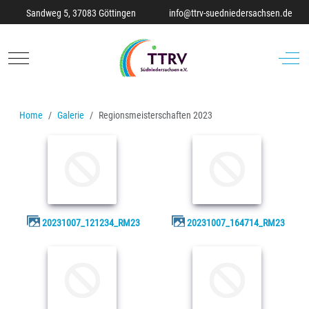
Sandweg 5, 37083 Göttingen
info@ttrv-suedniedersachsen.de
Mobile Menu Toggle
Off-C
Home
Galerie
Regionsmeisterschaften 2023
20231007_121234_RM23
20231007_164714_RM23