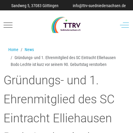
Sandweg 5, 37083 Göttingen
info@ttrv-suedniedersachsen.de
Mobile Menu Toggle
Off-C
Home
News
Gründungs- und 1. Ehrenmitglied des SC Eintracht Elliehausen
Bodo Lechte ist kurz vor seinem 90. Geburtstag verstorben
Gründungs- und 1.
Ehrenmitglied des SC
Eintracht Elliehausen