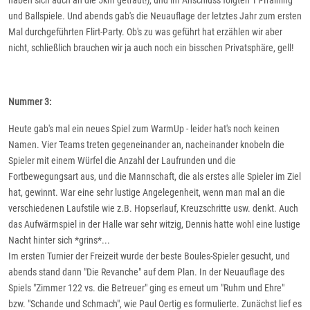
haben sich auch an die 5km getraut!), und im Anschluss folgten TT-Training
und Ballspiele. Und abends gab's die Neuauflage der letztes Jahr zum ersten
Mal durchgeführten Flirt-Party. Ob's zu was geführt hat erzählen wir aber
nicht, schließlich brauchen wir ja auch noch ein bisschen Privatsphäre, gell!
Nummer 3:
Heute gab's mal ein neues Spiel zum WarmUp - leider hat's noch keinen
Namen. Vier Teams treten gegeneinander an, nacheinander knobeln die
Spieler mit einem Würfel die Anzahl der Laufrunden und die
Fortbewegungsart aus, und die Mannschaft, die als erstes alle Spieler im Ziel
hat, gewinnt. War eine sehr lustige Angelegenheit, wenn man mal an die
verschiedenen Laufstile wie z.B. Hopserlauf, Kreuzschritte usw. denkt. Auch
das Aufwärmspiel in der Halle war sehr witzig, Dennis hatte wohl eine lustige
Nacht hinter sich *grins*...
Im ersten Turnier der Freizeit wurde der beste Boules-Spieler gesucht, und
abends stand dann "Die Revanche" auf dem Plan. In der Neuauflage des
Spiels "Zimmer 122 vs. die Betreuer" ging es erneut um "Ruhm und Ehre"
bzw. "Schande und Schmach", wie Paul Oertig es formulierte. Zunächst lief es