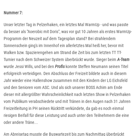
Nummer 7:
Unser letzter Tag in Pelzerhaken, ein letztes Mal WarmUp - und was passte
da besser als "Aoerobic mit Doris", was vor gut 10 Jahren als erstes WarmUp-
Programm der Neuzeit auf dem Tagesplan stand? Bei strahlendem
Sonnenschein ging's im Innenhof ein allerletztes Mal heiß her, bevor mit
Walken bzw. Spazierengehen am Strand die Zeit bis zum letzten TT TT-
Turnier nach dem Schweizer System überbrückt wurde. Sieger beim
A-Team
wurde Jessi Wills, und bei den
Profis
konnte Steffen Neumann seinen Titel
erfolgreich verteidigen. Den Abschluss der Freizeit bildete auch in diesem
Jahr wieder eine Hallenshow zusammen mit den Kindern der LG Eichsfeld
und den Senioren vom ASC. Und als sich unserer BOSS Achim am Ende
dieser mit allergrößter Wahrscheinlichkeit nach letzten Show in Pelzerhaken
vom Publikum verabschiedete und mit Tränen in den Augen nach 31 Jahren
Freizeitleitung in PH seinen Rücktritt verkündete, da gab es noch einmal
riesigen Beifall für diese Leistung und auch unter den Teilnehmern die eine
oder andere Träne...
Am Abreisetag musste die Buswartezeit bis zum Nachmittag überbrückt