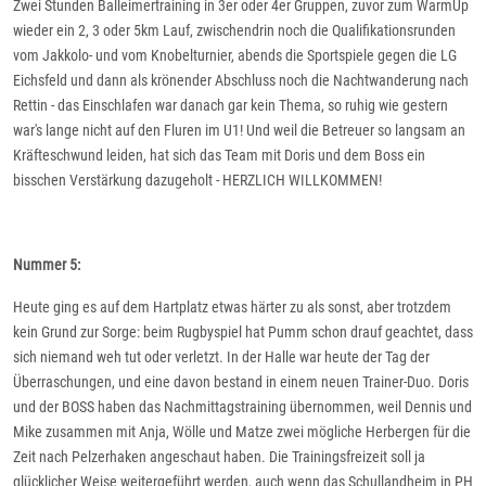
Zwei Stunden Balleimertraining in 3er oder 4er Gruppen, zuvor zum WarmUp
wieder ein 2, 3 oder 5km Lauf, zwischendrin noch die Qualifikationsrunden
vom Jakkolo- und vom Knobelturnier, abends die Sportspiele gegen die LG
Eichsfeld und dann als krönender Abschluss noch die Nachtwanderung nach
Rettin - das Einschlafen war danach gar kein Thema, so ruhig wie gestern
war's lange nicht auf den Fluren im U1! Und weil die Betreuer so langsam an
Kräfteschwund leiden, hat sich das Team mit Doris und dem Boss ein
bisschen Verstärkung dazugeholt - HERZLICH WILLKOMMEN!
Nummer 5:
Heute ging es auf dem Hartplatz etwas härter zu als sonst, aber trotzdem
kein Grund zur Sorge: beim Rugbyspiel hat Pumm schon drauf geachtet, dass
sich niemand weh tut oder verletzt. In der Halle war heute der Tag der
Überraschungen, und eine davon bestand in einem neuen Trainer-Duo. Doris
und der BOSS haben das Nachmittagstraining übernommen, weil Dennis und
Mike zusammen mit Anja, Wölle und Matze zwei mögliche Herbergen für die
Zeit nach Pelzerhaken angeschaut haben. Die Trainingsfreizeit soll ja
glücklicher Weise weitergeführt werden, auch wenn das Schullandheim in PH