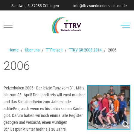
Sandweg 5, 37083 Göttingen
info@ttrv-suedniedersachsen.de
Mobile Menu Toggle
Off-C
Home
Über uns
TT-Freizeit
TTKV Gö 2003-2014
2006
2006
Pelzerhaken 2006 - Der letzte Tanz vom 31. März
bis zum 08. April! Der Landkreis will ernst machen
und das Schullandheim zum Jahresende
schließen, auch wenn es bis dahin keinen Käufer
gibt. Darum haben wir noch einmal alle Register
gezogen und versucht, einen würdigen
Schlusspunkt unter mehr als 30 Jahre